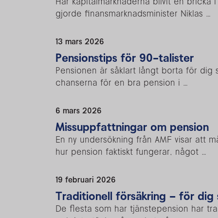
Har kapitalmarknaderna blivit en bricka 
gjorde finansmarknadsminister Niklas …
13 mars 2026
Pensionstips för 90-talister
Pensionen är såklart långt borta för di
chanserna för en bra pension i …
6 mars 2026
Missuppfattningar om pension
En ny undersökning från AMF visar att m
hur pension faktiskt fungerar, något …
19 februari 2026
Traditionell försäkring – för di
De flesta som har tjänstepension har trad