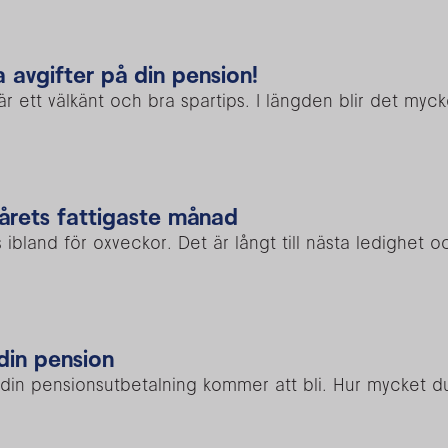
ga avgifter på din pension!
är ett välkänt och bra spartips. I längden blir det my
 årets fattigaste månad
s ibland för oxveckor. Det är långt till nästa ledighe
din pension
r din pensionsutbetalning kommer att bli. Hur mycket d