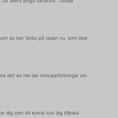
t för AMFs årliga vårforum. Talade
r som du kan tänka på redan nu, som ökar
inns det en hel del missuppfattningar om
n
r dig som vill kunna luta dig tillbaka