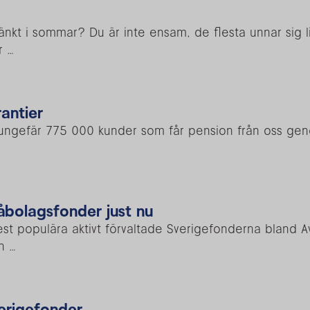
kt i sommar? Du är inte ensam, de flesta unnar sig l
r …
rantier
 ungefär 775 000 kunder som får pension från oss gen
åbolagsfonder just nu
t populära aktivt förvaltade Sverigefonderna bland A
n …
verigefonder