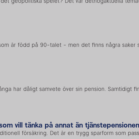
i det geopolitiska spelet? Det var dethögaktuella tema
g som är född på 90-talet - men det finns några sake
ånga har dåligt samvete över sin pension. Samtidigt f
g som vill tänka på annat än tjänstepensione
itionell försäkring. Det är en trygg sparform som passa