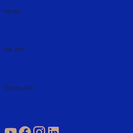
Fonder
Fondutbud och kurser
Fondspara - så sparar du i fonder
Byta fonder i fondförsäkring
Om AMF
Hållbarhet
Press och media
In English
Övriga sidor
Jobba hos oss
AMF Fastigheter
Företag och förmedlare