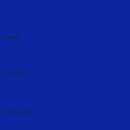
Återbetalningsskydd
Villkor och förköpsinformation
Synpunkter och klagomål
Tillgänglighetsredogörelse
Fonder
Fondutbud och kurser
Fondspara - så sparar du i fonder
Byta fonder i fondförsäkring
Om AMF
Hållbarhet
Press och media
In English
Övriga sidor
Jobba hos oss
AMF Fastigheter