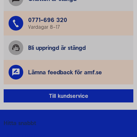
0771-696 320
Vardagar 8–17
Bli uppringd är stängd
Lämna feedback för amf.se
Till kundservice
Mer information
Hitta snabbt
Tips och inspiration