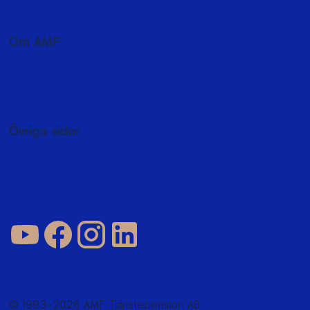
Byta fonder i fondförsäkring
Om AMF
Hållbarhet
Press och media
In English
Övriga sidor
Jobba hos oss
AMF Fastigheter
Företag och förmedlare
Cookies
Integritetspolicy
Användarvillkor
© 1993–2026 AMF Tjänstepension AB