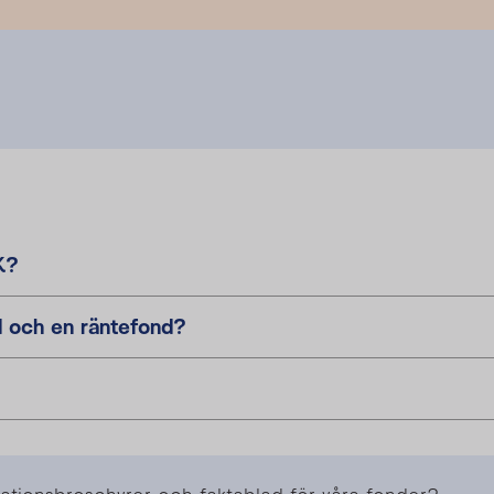
K?
nd och en räntefond?