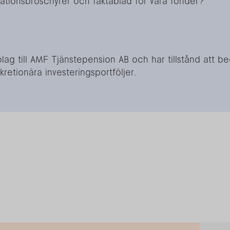
mationsbroschyrer och faktablad för våra fonder?
lag till AMF Tjänstepension AB och har tillstånd att be
kretionära investeringsportföljer.