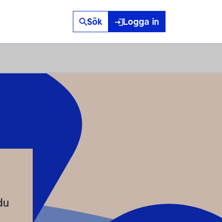
Sök
Logga in
du