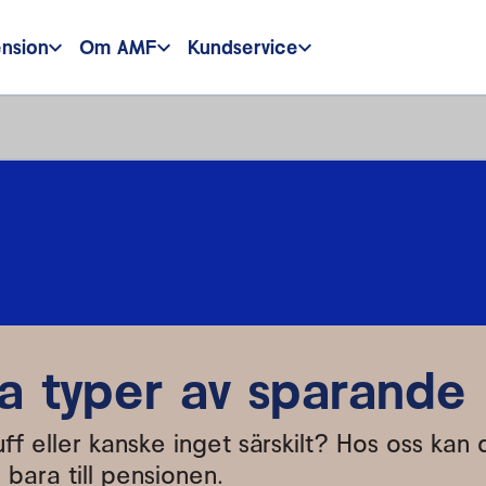
ension
Om AMF
Kundservice
la typer av sparande
luff eller kanske inget särskilt? Hos oss kan 
e bara till pensionen.