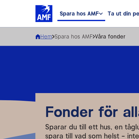
Spara hos AMF
Ta ut din p
Hem
Spara hos AMF
Våra fonder
Fonder för al
Sparar du till ett hus, en tåg
spara till vad som helst - int