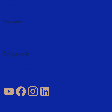
Fondspara - så sparar du i fonder
Byta fonder i fondförsäkring
Om AMF
Hållbarhet
Press och media
In English
Övriga sidor
Jobba hos oss
AMF Fastigheter
Företag och förmedlare
Cookies
Integritetspolicy
Användarvillkor