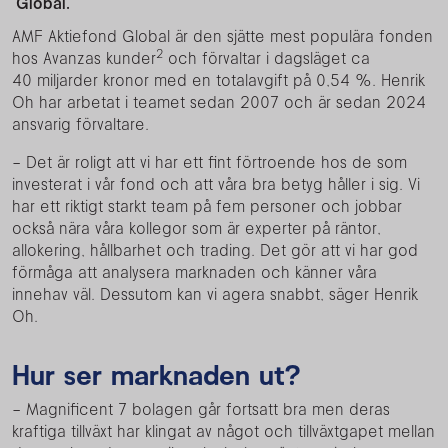
Global.
AMF Aktiefond Global är den sjätte mest populära fonden
2
hos Avanzas kunder
och förvaltar i dagsläget ca
40 miljarder kronor med en totalavgift på 0,54 %. Henrik
Oh har arbetat i teamet sedan 2007 och är sedan 2024
ansvarig förvaltare.
– Det är roligt att vi har ett fint förtroende hos de som
investerat i vår fond och att våra bra betyg håller i sig. Vi
har ett riktigt starkt team på fem personer och jobbar
också nära våra kollegor som är experter på räntor,
allokering, hållbarhet och trading. Det gör att vi har god
förmåga att analysera marknaden och känner våra
innehav väl. Dessutom kan vi agera snabbt, säger Henrik
Oh.
Hur ser marknaden ut?
– Magnificent 7 bolagen går fortsatt bra men deras
kraftiga tillväxt har klingat av något och tillväxtgapet mellan