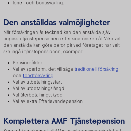
löne- och bonusväxling.
Den anställdas valmöjligheter
När försäkringen är tecknad kan den anställda själv
anpassa tjänstepensionen efter sina önskemål. Vilka val
den anställda kan göra beror på vad företaget har valt
ska ingå i tjänstepensionen, exempel:
Pensionsålder
Val av sparform, det vill säga
traditionell försäkring
och
fondförsäkring
Val av utbetalningsstart
Val av utbetalningslängd
Val återbetalningsskydd
Val av extra Efterlevandepension
Komplettera AMF Tjänstepension
Som ett komplement till AMF Tjänstepension går det att