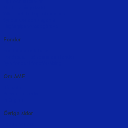
Tips och inspiration
Återbetalningsskydd
Villkor och förköpsinformation
Synpunkter och klagomål
Tillgänglighetsredogörelse
Fonder
Fondutbud och kurser
Fondspara - så sparar du i fonder
Byta fonder i fondförsäkring
Om AMF
Hållbarhet
Press och media
In English
Övriga sidor
Jobba hos oss