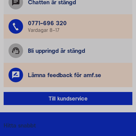
Chatten är stängd
0771-696 320
Vardagar 8–17
Bli uppringd är stängd
Lämna feedback för amf.se
Till kundservice
Mer information
Hitta snabbt