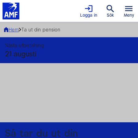
Logga in
Sök
Meny
Hem
Ta ut din pension
Nästa utbetalning
21 augusti
Så tar du ut din