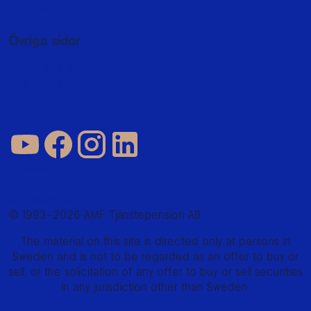
In English
Övriga sidor
Jobba hos oss
AMF Fastigheter
Företag och förmedlare
Cookies
Integritetspolicy
Användarvillkor
© 1993–2026 AMF Tjänstepension AB
The material on this site is directed only at persons in
Sweden and is not to be regarded as an offer to buy or
sell, or the solicitation of any offer to buy or sell securities
in any jurisdiction other than Sweden.