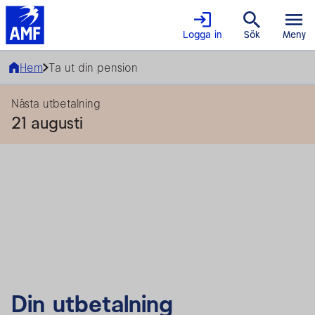
Logga in
Sök
Meny
Hem
Ta ut din pension
Nästa utbetalning
21 augusti
Din utbetalning