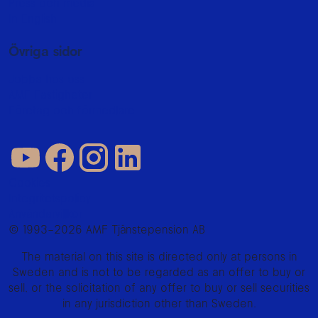
Press och media
In English
Övriga sidor
Jobba hos oss
AMF Fastigheter
Företag och förmedlare
Cookies
Integritetspolicy
Användarvillkor
© 1993–2026 AMF Tjänstepension AB
The material on this site is directed only at persons in
Sweden and is not to be regarded as an offer to buy or
sell, or the solicitation of any offer to buy or sell securities
in any jurisdiction other than Sweden.