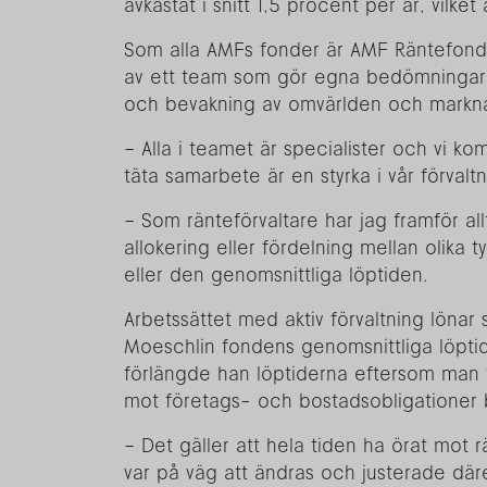
avkastat i snitt 1,5 procent per år, vilket 
Som alla AMFs fonder är AMF Räntefond L
av ett team som gör egna bedömningar 
och bevakning av omvärlden och markna
– Alla i teamet är specialister och vi 
täta samarbete är en styrka i vår förval
– Som ränteförvaltare har jag framför allt
allokering eller fördelning mellan olika 
eller den genomsnittliga löptiden.
Arbetssättet med aktiv förvaltning lönar
Moeschlin fondens genomsnittliga löpti
förlängde han löptiderna eftersom man 
mot företags- och bostadsobligationer bid
– Det gäller att hela tiden ha örat mot 
var på väg att ändras och justerade där