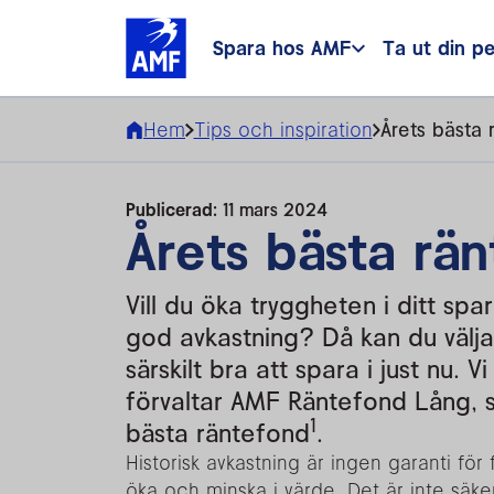
Spara hos AMF
Ta ut din p
Hem
Tips och inspiration
Årets bästa
Publicerad:
11 mars 2024
Årets bästa rä
Vill du öka tryggheten i ditt spa
god avkastning? Då kan du välj
särskilt bra att spara i just nu.
förvaltar AMF Räntefond Lång, s
1
bästa räntefond
.
Historisk avkastning är ingen garanti fö
öka och minska i värde. Det är inte säkert