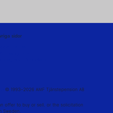
vriga sidor
obba hos oss
MF Fastigheter
öretag och förmedlare
kor
© 1993–2026 AMF Tjänstepension AB
offer to buy or sell, or the solicitation
han Sweden.