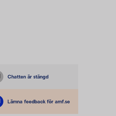
Chatten är stängd
Lämna feedback för amf.se