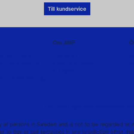
Till kundservice
Om AMF
Ö
d och kurser
Hållbarhet
J
 - så sparar du i
Press och media
A
In English
F
er i fondförsäkring
Cookies
Integritetspolicy
Användarvill
ly at persons in Sweden and is not to be regarded as an 
er to buy or sell securities in any jurisdiction other t