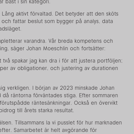
är bäst i sin kategori.
ång aktivt förvaltad. Det betyder att den sköts
och fattar beslut som bygger på analys, data
dsläget.
kompletterar varandra. Vår breda kompetens och
tning, säger Johan Moeschlin och fortsätter:
 två spakar jag kan dra i för att justera portföljen;
typer av obligationer, och justering av durationen
 sig verkligen. I början av 2023 minskade Johan
d då räntorna förväntades stiga. Efter sommaren
förutspådde räntesänkningar. Också en övervikt
rog till årets starka resultat.
rälsen. Tillsammans la vi pusslet för hur marknaden
efter. Samarbetet är helt avgörande för