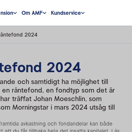
ension
Om AMF
Kundservice
 räntefond 2024
ntefond 2024
rande och samtidigt ha möjlighet till
a en räntefond, en fondtyp som det är
 Vi har träffat Johan Moeschlin, som
om Morningstar i mars 2024 utsåg till
r framtida avkastning och fondandelar kan både
 att du får tillbaka hela det insatta kapitalet. Läs