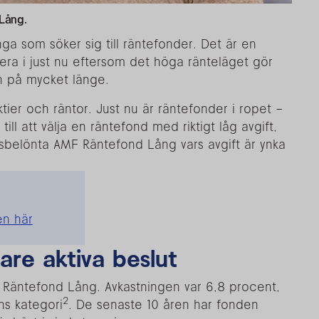
Lång.
a som söker sig till räntefonder. Det är en
stera i just nu eftersom det höga ränteläget gör
n på mycket länge.
aktier och räntor. Just nu är räntefonder i ropet –
ll att välja en räntefond med riktigt låg avgift,
sbelönta AMF Räntefond Lång vars avgift är ynka
n här
are aktiva beslut
F Räntefond Lång. Avkastningen var 6,8 procent,
2
ens kategori
. De senaste 10 åren har fonden