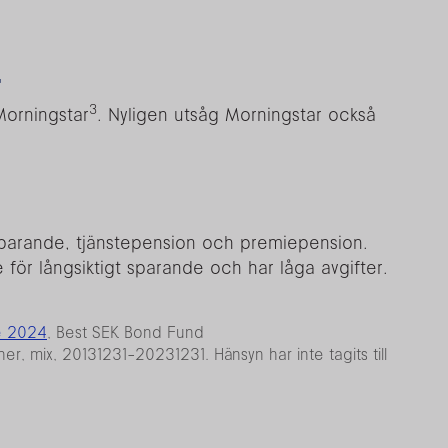
4
3
Morningstar
. Nyligen utsåg Morningstar också
sparande, tjänstepension och premiepension.
 för långsiktigt sparande och har låga avgifter.
ce 2024
, Best SEK Bond Fund
er, mix, 20131231-20231231. Hänsyn har inte tagits till