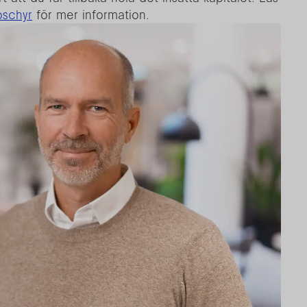
oschyr
för mer information.