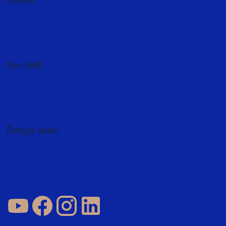
Fondutbud och kurser
Fondspara - så sparar du i fonder
Byta fonder i fondförsäkring
Om AMF
Hållbarhet
Press och media
In English
Övriga sidor
Jobba hos oss
AMF Fastigheter
Företag och förmedlare
Cookies