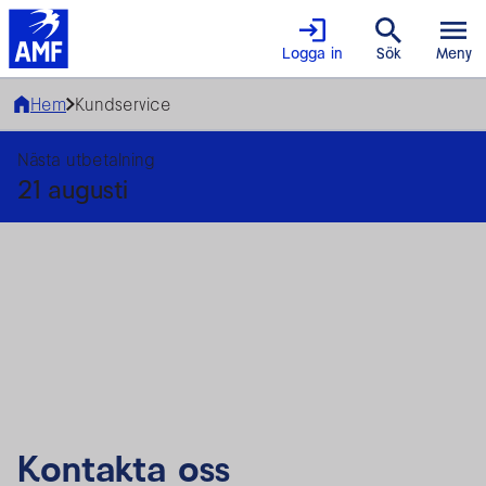
Logga in
Sök
Meny
Hem
Kundservice
Nästa utbetalning
21 augusti
Kontakta oss