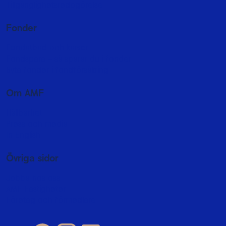
Tillgänglighetsredogörelse
Fonder
Fondutbud och kurser
Fondspara - så sparar du i fonder
Byta fonder i fondförsäkring
Om AMF
Hållbarhet
Press och media
In English
Övriga sidor
Jobba hos oss
AMF Fastigheter
Företag och förmedlare