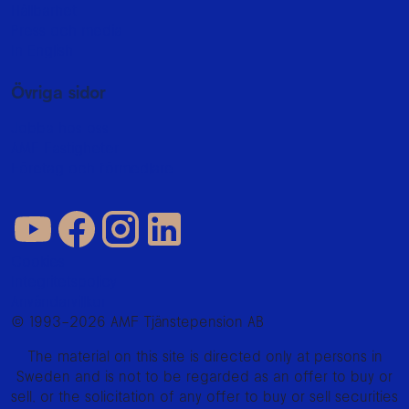
Hållbarhet
Press och media
In English
Övriga sidor
Jobba hos oss
AMF Fastigheter
Företag och förmedlare
Cookies
Integritetspolicy
Användarvillkor
© 1993–2026 AMF Tjänstepension AB
The material on this site is directed only at persons in
Sweden and is not to be regarded as an offer to buy or
sell, or the solicitation of any offer to buy or sell securities