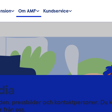
ension
Om AMF
Kundservice
dia
den, pressbilder och kontaktpersoner. Du 
 från oss.