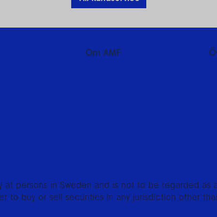
Om AMF
Ö
d och kurser
Hållbarhet
J
 - så sparar du i
Press och media
A
In English
F
er i fondförsäkring
Cookies
Integritetspolicy
Användarvill
ly at persons in Sweden and is not to be regarded as an 
er to buy or sell securities in any jurisdiction other t