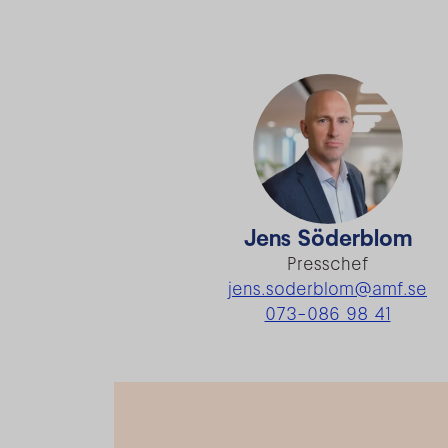
Jens Söderblom
Presschef
jens.soderblom@amf.se
073-086 98 41