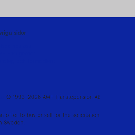
vriga sidor
obba hos oss
MF Fastigheter
öretag och förmedlare
kor
© 1993–2026 AMF Tjänstepension AB
offer to buy or sell, or the solicitation
han Sweden.