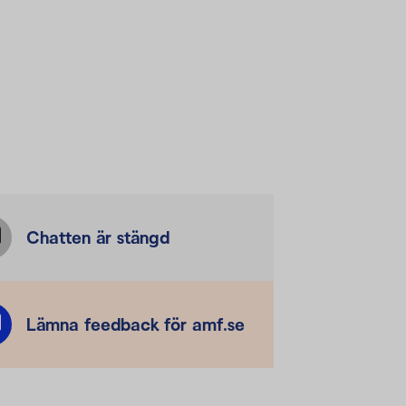
Chatten är stängd
Lämna feedback för amf.se