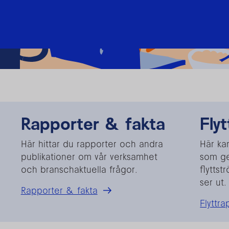
Rapporter & fakta
Fly
Här hittar du rapporter och andra
Här ka
publikationer om vår verksamhet
som ge
och branschaktuella frågor.
flytts
ser ut
Rapporter & fakta
Flyttr