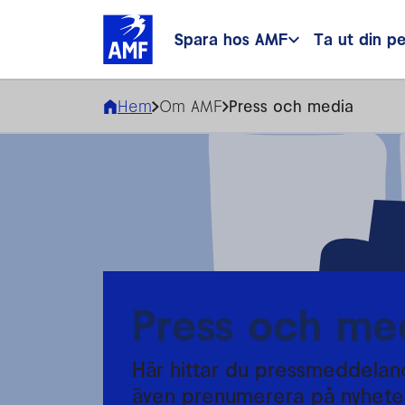
Spara hos AMF
Ta ut din p
Hem
Om AMF
Press och media
Press och me
Här hittar du pressmeddelan
även prenumerera på nyheter