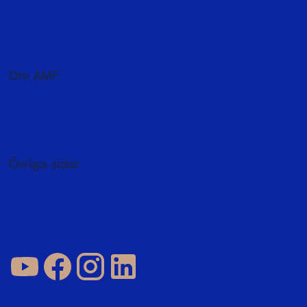
Fondutbud och kurser
Fondspara - så sparar du i fonder
Byta fonder i fondförsäkring
Om AMF
Hållbarhet
Press och media
In English
Övriga sidor
Jobba hos oss
AMF Fastigheter
Företag och förmedlare
Cookies
Integritetspolicy