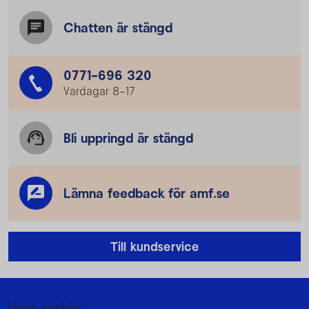
Chatten är stängd
0771-696 320
Vardagar 8–17
Bli uppringd är stängd
Lämna feedback för amf.se
Till kundservice
Mer information
Hitta snabbt