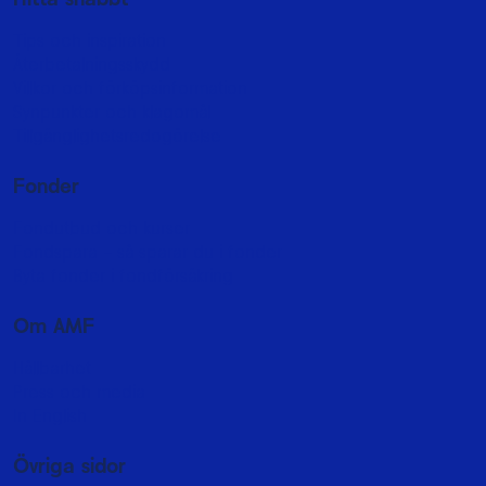
Tips och inspiration
Återbetalningsskydd
Villkor och förköpsinformation
Synpunkter och klagomål
Tillgänglighetsredogörelse
Fonder
Fondutbud och kurser
Fondspara - så sparar du i fonder
Byta fonder i fondförsäkring
Om AMF
Hållbarhet
Press och media
In English
Övriga sidor