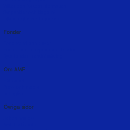
Villkor och förköpsinformation
Synpunkter och klagomål
Tillgänglighetsredogörelse
Fonder
Fondutbud och kurser
Fondspara - så sparar du i fonder
Byta fonder i fondförsäkring
Om AMF
Hållbarhet
Press och media
In English
Övriga sidor
Jobba hos oss
AMF Fastigheter