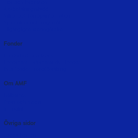
Tips och inspiration
Återbetalningsskydd
Villkor och förköpsinformation
Synpunkter och klagomål
Tillgänglighetsredogörelse
Fonder
Fondutbud och kurser
Fondspara - så sparar du i fonder
Byta fonder i fondförsäkring
Om AMF
Hållbarhet
Press och media
In English
Övriga sidor
Jobba hos oss