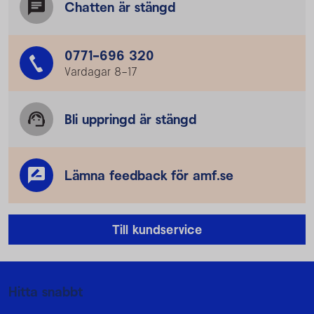
Chatten är stängd
0771-696 320
Vardagar 8–17
Bli uppringd är stängd
Lämna feedback för amf.se
Till kundservice
Mer information
Hitta snabbt