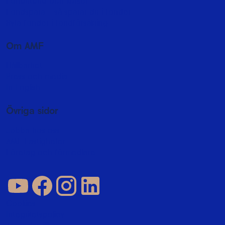
Fondutbud och kurser
Fondspara - så sparar du i fonder
Byta fonder i fondförsäkring
Om AMF
Hållbarhet
Press och media
In English
Övriga sidor
Jobba hos oss
AMF Fastigheter
Företag och förmedlare
Cookies
Integritetspolicy