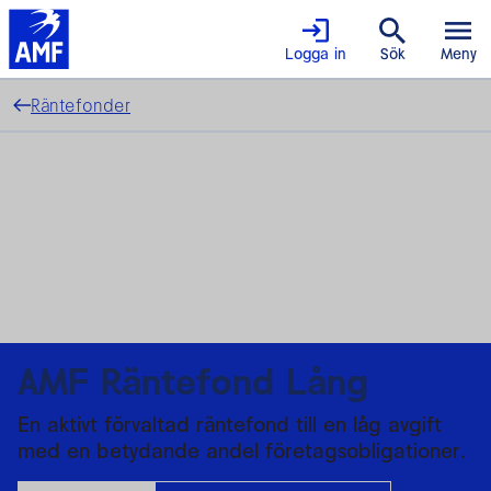
Logga in
Sök
Meny
Räntefonder
AMF Räntefond Lång
En aktivt förvaltad räntefond till en låg avgift
med en betydande andel företagsobligationer.