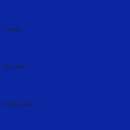
Villkor och förköpsinformation
Synpunkter och klagomål
Tillgänglighetsredogörelse
Fonder
Fondutbud och kurser
Fondspara - så sparar du i fonder
Byta fonder i fondförsäkring
Om AMF
Hållbarhet
Press och media
In English
Övriga sidor
Jobba hos oss
AMF Fastigheter
Företag och förmedlare