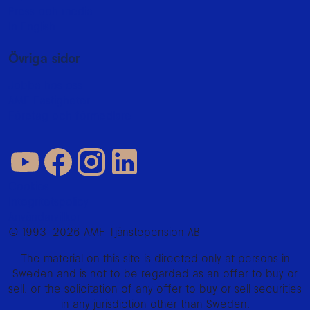
Press och media
In English
Övriga sidor
Jobba hos oss
AMF Fastigheter
Företag och förmedlare
Cookies
Integritetspolicy
Användarvillkor
© 1993–2026 AMF Tjänstepension AB
The material on this site is directed only at persons in
Sweden and is not to be regarded as an offer to buy or
sell, or the solicitation of any offer to buy or sell securities
in any jurisdiction other than Sweden.