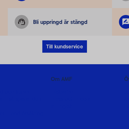
Bli uppringd är stängd
Till kundservice
Om AMF
Ö
d och kurser
Hållbarhet
J
 - så sparar du i
Press och media
A
In English
F
er i fondförsäkring