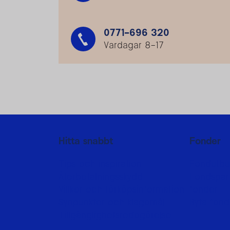
0771-696 320
Vardagar 8–17
Mer information
Hitta snabbt
Fonder
Tips och inspiration
Fondutbu
Återbetalningsskydd
Fondspara
Villkor och förköpsinformation
fonder
Synpunkter och klagomål
Byta fond
Tillgänglighetsredogörelse