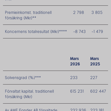
Premieinkomst, traditionell
2 798
3 805
försäkring (Mkr)**
Koncernens totalresultat (Mkr)****
-8 743
-1 479
Mars
Mars
2026
2025
Solvensgrad (%)***
233
227
Förvaltat kapital, traditionell
615 231
602 447
försäkring (Mkr)
Av AMF Fonder AB förvaltade
232 936
223 181