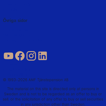
Press och media
In English
Övriga sidor
Jobba hos oss
AMF Fastigheter
Företag och förmedlare
Cookies
Integritetspolicy
Användarvillkor
© 1993–2026 AMF Tjänstepension AB
The material on this site is directed only at persons in
Sweden and is not to be regarded as an offer to buy or
sell, or the solicitation of any offer to buy or sell securities
in any jurisdiction other than Sweden.