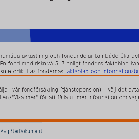
r framtida avkastning och fondandelar kan både öka och 
. En fond med risknivå 5–7 enligt fondens faktablad kan m
gsmetodik. Läs fondernas
faktablad och informationsb
lja i vår fondförsäkring (tjänstepension) - välj det avta
ilen/"Visa mer" för att fälla ut mer information om varj