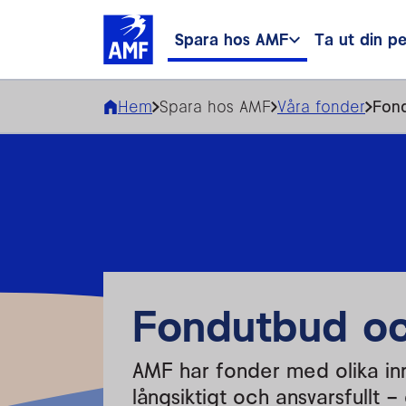
Spara hos AMF
Ta ut din p
Hem
Spara hos AMF
Våra fonder
Fond
Fondutbud oc
AMF har fonder med olika inrik
långsiktigt och ansvarsfullt – 