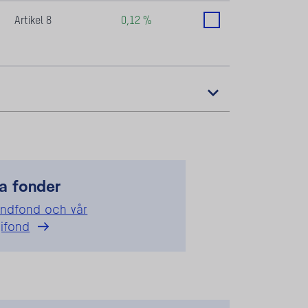
a fonder
andfond och vår
gifond