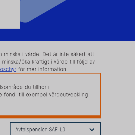
minska i värde. Det är inte säkert att
inska/öka kraftigt i värde till följd av
roschyr
för mer information.
lsområde du tillhör i
e fond, till exempel värdeutveckling