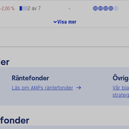
g
er
Räntefonder
Övrig
Läs om AMFs räntefonder
Vår bl
strate
 fonder