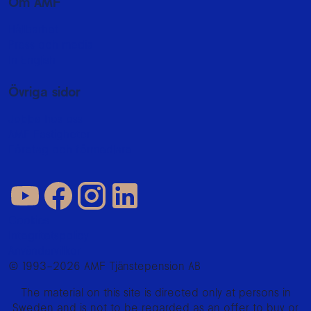
Om AMF
Hållbarhet
Press och media
In English
Övriga sidor
Jobba hos oss
AMF Fastigheter
Företag och förmedlare
Cookies
Integritetspolicy
Användarvillkor
© 1993–2026 AMF Tjänstepension AB
The material on this site is directed only at persons in
Sweden and is not to be regarded as an offer to buy or