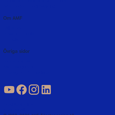
Fondspara - så sparar du i fonder
Byta fonder i fondförsäkring
Om AMF
Hållbarhet
Press och media
In English
Övriga sidor
Jobba hos oss
AMF Fastigheter
Företag och förmedlare
Cookies
Integritetspolicy
Användarvillkor