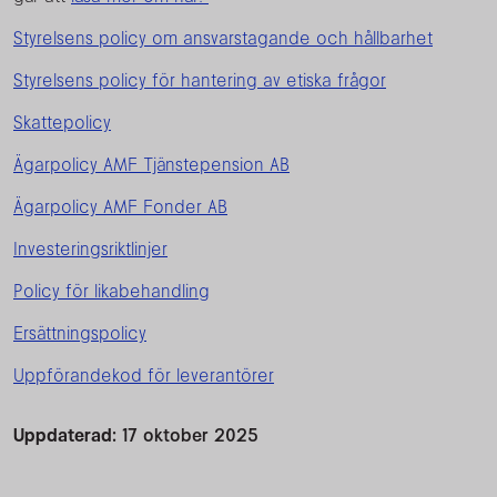
Styrelsens policy om ansvarstagande och hållbarhet
Styrelsens policy för hantering av etiska frågor
Skattepolicy
Ägarpolicy AMF Tjänstepension AB
Ägarpolicy AMF Fonder AB
Investeringsriktlinjer
Policy för likabehandling
Ersättningspolicy
Uppförandekod för leverantörer
Uppdaterad:
17 oktober 2025