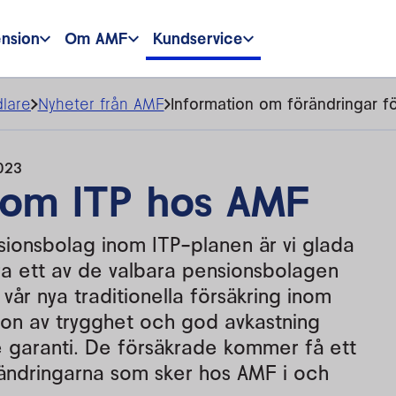
ension
Om AMF
Kundservice
lare
Nyheter från AMF
Information om förändringar f
2023
nom ITP hos AMF
ionsbolag inom ITP-planen är vi glada
ara ett av de valbara pensionsbolagen
år nya traditionella försäkring inom
ion av trygghet och god avkastning
 garanti. De försäkrade kommer få ett
rändringarna som sker hos AMF i och