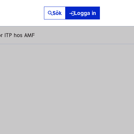
Sök
Logga in
ör ITP hos AMF