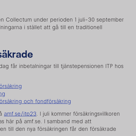
len Collectum under perioden 1 juli-30 september
garna i stället att gå till en traditionell
rsäkrade
g får inbetalningar till tjänstepensionen ITP hos
försäkring
ing
 försäkring och fondförsäkring
på
amf.se/itp23
. I juli kommer försäkringsvillkoren
nas här på amf.se. I samband med att
en till den nya försäkringen får den försäkrade