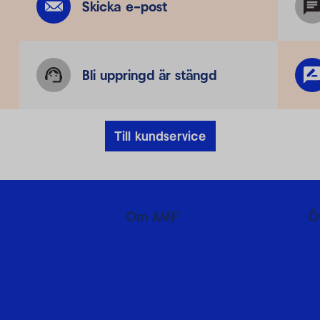
Skicka e-post
Bli uppringd är stängd
Till kundservice
Om AMF
Ö
d och kurser
Hållbarhet
J
 - så sparar du i
Press och media
A
In English
F
er i fondförsäkring