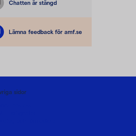
Chatten är stängd
Lämna feedback för amf.se
vriga sidor
obba hos oss
MF Fastigheter
öretag och förmedlare