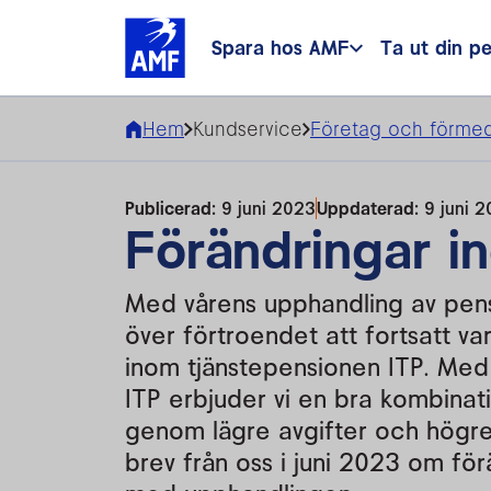
Spara hos AMF
Ta ut din p
Hem
Kundservice
Företag och förmed
Publicerad:
9 juni 2023
Uppdaterad:
9 juni 
Förändringar i
Med vårens upphandling av pens
över förtroendet att fortsatt v
inom tjänstepensionen ITP. Med v
ITP erbjuder vi en bra kombinat
genom lägre avgifter och högre
brev från oss i juni 2023 om fö