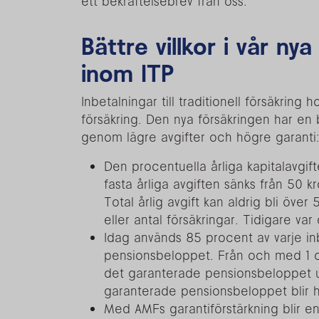
ett bekräftelsebrev från oss.
Bättre villkor i vår nya
inom ITP
Inbetalningar till traditionell försäkring
försäkring. Den nya försäkringen har en
genom lägre avgifter och högre garanti
Den procentuella årliga kapitalavgift
fasta årliga avgiften sänks från 50 kr
Total årlig avgift kan aldrig bli över
eller antal försäkringar. Tidigare var
Idag används 85 procent av varje in
pensionsbeloppet. Från och med 1 o
det garanterade pensionsbeloppet ut
garanterade pensionsbeloppet blir 
Med AMFs garantiförstärkning blir e