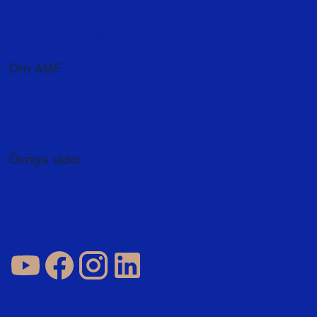
Fondutbud och kurser
Fondspara - så sparar du i fonder
Byta fonder i fondförsäkring
Om AMF
Hållbarhet
Press och media
In English
Övriga sidor
Jobba hos oss
AMF Fastigheter
Företag och förmedlare
Cookies
Integritetspolicy