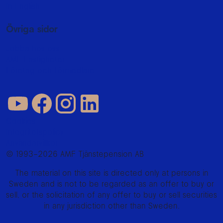
In English
Övriga sidor
Jobba hos oss
AMF Fastigheter
Företag och förmedlare
Cookies
Integritetspolicy
Användarvillkor
© 1993–2026 AMF Tjänstepension AB
The material on this site is directed only at persons in
Sweden and is not to be regarded as an offer to buy or
sell, or the solicitation of any offer to buy or sell securities
in any jurisdiction other than Sweden.