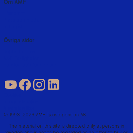
Om AMF
Hållbarhet
Press och media
In English
Övriga sidor
Jobba hos oss
AMF Fastigheter
Företag och förmedlare
Cookies
Integritetspolicy
Användarvillkor
© 1993–2026 AMF Tjänstepension AB
The material on this site is directed only at persons in
Sweden and is not to be regarded as an offer to buy or