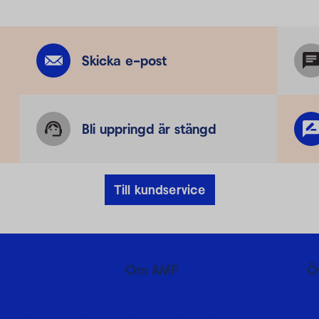
Skicka e-post
Bli uppringd är stängd
Till kundservice
Om AMF
Ö
d och kurser
Hållbarhet
J