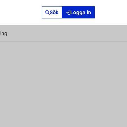
Sök
Logga in
ring