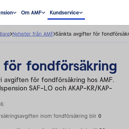
ension
Om AMF
Kundservice
lare
Nyheter från AMF
Sänkta avgifter för fondförsäk
 för fondförsäkring
vi avgiften för fondförsäkring hos AMF.
vtalspension SAF-LO och AKAP-KR/KAP-
26:
örsäkringsavgiften inom fondförsäkring blir
0