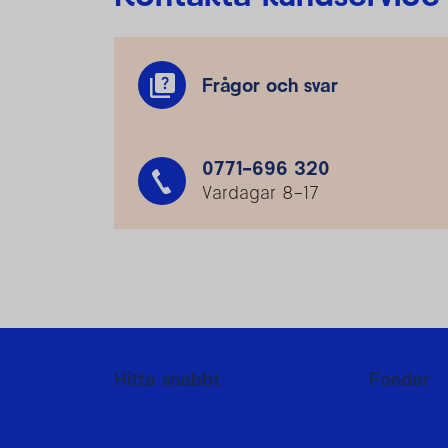
Frågor och svar
0771-696 320
Vardagar 8–17
Mer information
Hitta snabbt
Fonder
Tips och inspiration
Fondutbu