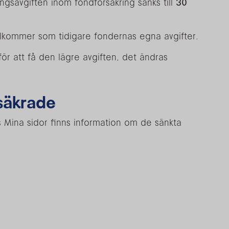
ingsavgiften inom fondförsäkring sänks till
30
llkommer som tidigare fondernas egna avgifter.
ör att få den lägre avgiften, det ändras
rsäkrade
Mina sidor finns information om de sänkta