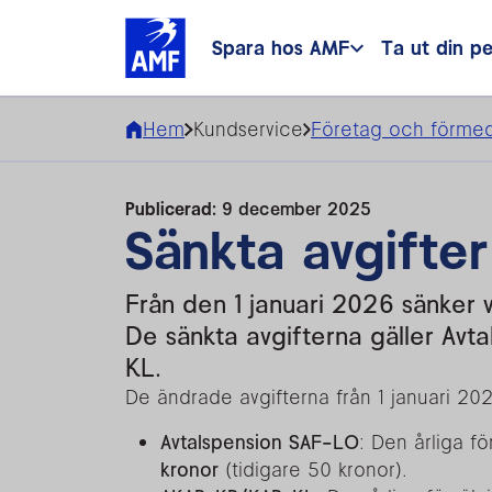
Spara hos AMF
Ta ut din p
Hem
Kundservice
Företag och förmed
Publicerad:
9 december 2025
Sänkta avgifter
Från den 1 januari 2026 sänker 
De sänkta avgifterna gäller A
KL.
De ändrade avgifterna från 1 januari 20
Avtalspension SAF-LO
: Den årliga f
kronor
(tidigare 50 kronor).