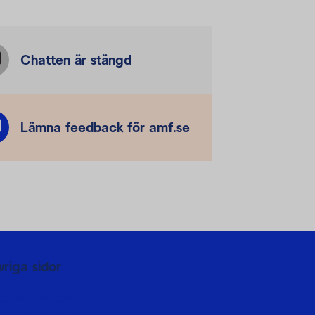
Chatten är stängd
Lämna feedback för amf.se
vriga sidor
obba hos oss