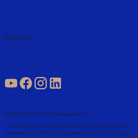
Hållbarhet
Press och media
In English
Övriga sidor
Jobba hos oss
AMF Fastigheter
Företag och förmedlare
Cookies
Integritetspolicy
Användarvillkor
© 1993–2026 AMF Tjänstepension AB
The material on this site is directed only at persons in
Sweden and is not to be regarded as an offer to buy or