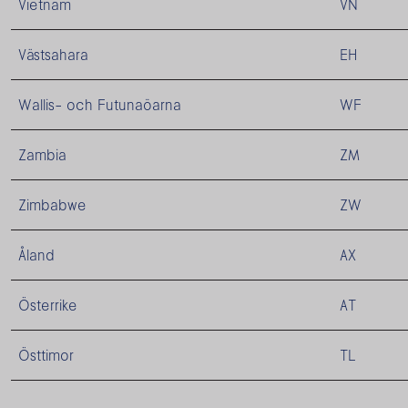
Vietnam
VN
Västsahara
EH
Wallis- och Futunaöarna
WF
Zambia
ZM
Zimbabwe
ZW
Åland
AX
Österrike
AT
Östtimor
TL