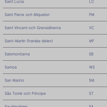
Saint Lucia
LC
Saint Pierre och Miquelon
PM
Saint Vincent och Grenadinerna
VC
Saint-Martin (franska delen)
MF
Salomonöarna
SB
Samoa
WS
San Marino
SM
São Tomé och Príncipe
ST
Saudiarabien
SA