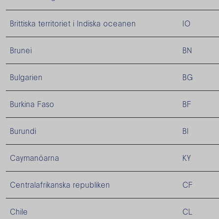
Brittiska territoriet i Indiska oceanen
IO
Brunei
BN
Bulgarien
BG
Burkina Faso
BF
Burundi
BI
Caymanöarna
KY
Centralafrikanska republiken
CF
Chile
CL