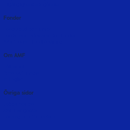
Tillgänglighetsredogörelse
Fonder
Fondutbud och kurser
Fondspara - så sparar du i fonder
Byta fonder i fondförsäkring
Om AMF
Hållbarhet
Press och media
In English
Övriga sidor
Jobba hos oss
AMF Fastigheter
Företag och förmedlare