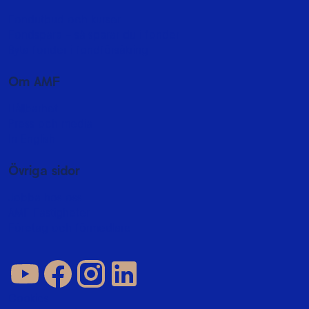
Fondutbud och kurser
Fondspara - så sparar du i fonder
Byta fonder i fondförsäkring
Om AMF
Hållbarhet
Press och media
In English
Övriga sidor
Jobba hos oss
AMF Fastigheter
Företag och förmedlare
Cookies