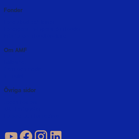
Fonder
Fondutbud och kurser
Fondspara - så sparar du i fonder
Byta fonder i fondförsäkring
Om AMF
Hållbarhet
Press och media
In English
Övriga sidor
Jobba hos oss
AMF Fastigheter
Företag och förmedlare