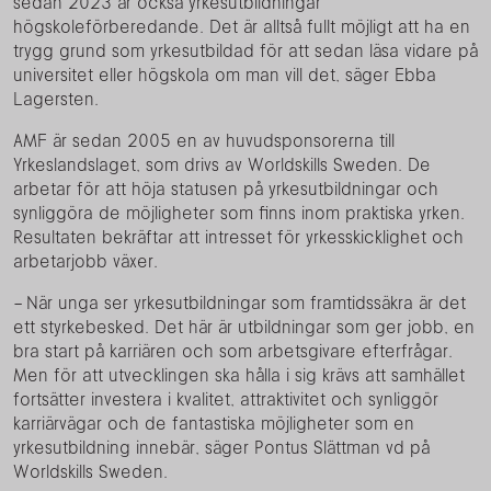
sedan 2023 är också yrkesutbildningar
högskoleförberedande. Det är alltså fullt möjligt att ha en
trygg grund som yrkesutbildad för att sedan läsa vidare på
universitet eller högskola om man vill det, säger Ebba
Lagersten.
AMF är sedan 2005 en av huvudsponsorerna till
Yrkeslandslaget, som drivs av Worldskills Sweden. De
arbetar för att höja statusen på yrkesutbildningar och
synliggöra de möjligheter som finns inom praktiska yrken.
Resultaten bekräftar att intresset för yrkesskicklighet och
arbetarjobb växer.
– När unga ser yrkesutbildningar som framtidssäkra är det
ett styrkebesked. Det här är utbildningar som ger jobb, en
bra start på karriären och som arbetsgivare efterfrågar.
Men för att utvecklingen ska hålla i sig krävs att samhället
fortsätter investera i kvalitet, attraktivitet och synliggör
karriärvägar och de fantastiska möjligheter som en
yrkesutbildning innebär, säger Pontus Slättman vd på
Worldskills Sweden.