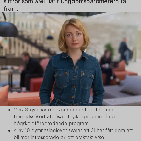
siffror som AMF låtit Ungdomsbarometern ta
fram.
2 av 3 gymnasieelever svarar att det är mer
framtidssäkert att läsa ett yrkesprogram än ett
högskoleförberedande program
4 av 10 gymnasieelever svarar att AI har fått dem att
bli mer intresserade av ett praktiskt yrke