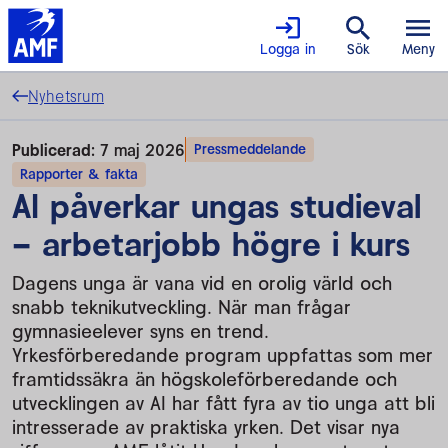
Logga in
Sök
Meny
Nyhetsrum
Publicerad:
7 maj 2026
Pressmeddelande
Rapporter & fakta
AI påverkar ungas studieval
– arbetarjobb högre i kurs
Dagens unga är vana vid en orolig värld och
snabb teknikutveckling. När man frågar
gymnasieelever syns en trend.
Yrkesförberedande program uppfattas som mer
framtidssäkra än högskoleförberedande och
utvecklingen av AI har fått fyra av tio unga att bli
intresserade av praktiska yrken. Det visar nya