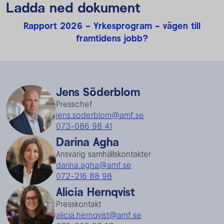
Ladda ned dokument
Rapport 2026 - Yrkesprogram - vägen till
framtidens jobb?
Jens Söderblom
Presschef
jens.soderblom@amf.se
073-086 98 41
Darina Agha
Ansvarig samhällskontakter
darina.agha@amf.se
072-216 88 98
Alicia Hernqvist
Presskontakt
alicia.hernqvist@amf.se