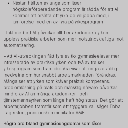
Nästan hälften av unga som läser
högskoleförberedande program är rädda för att AI
kommer att ersätta ett yrke de vill jobba med, i
jämförelse med en av fyra på yrkesprogram
I takt med att AI påverkar allt fler akademiska yrken
upplevs praktiska arbeten som mer motståndskraftiga mot
automatisering.
– Att AI-utvecklingen fått fyra av tio gymnasieelever mer
intresserade av praktiska yrken och två av tre ser
yrkesprogram som framtidssäkra visar att unga är väldigt
medvetna om hur snabbt arbetsmarknaden förändras.
Många ser att yrken som kräver praktisk kompetens,
problemlösning på plats och mänsklig närvaro påverkas
mindre av AI än många akademiker- och
tjänstemannayrken som länge haft hög status. Det gör att
arbetarjobben framstår som ett tryggare val, säger Ebba
Lagersten, pensionskommunikatör AMF.
Högre oro bland gymnasieungdomar som läser