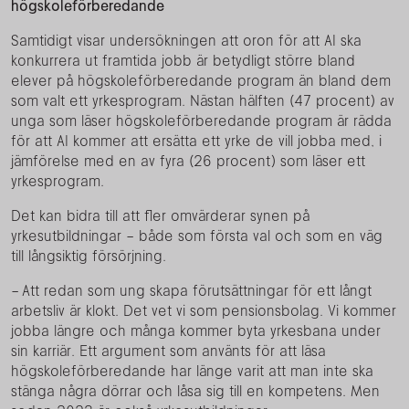
högskoleförberedande
Samtidigt visar undersökningen att oron för att AI ska
konkurrera ut framtida jobb är betydligt större bland
elever på högskoleförberedande program än bland dem
som valt ett yrkesprogram. Nästan hälften (47 procent) av
unga som läser högskoleförberedande program är rädda
för att AI kommer att ersätta ett yrke de vill jobba med, i
jämförelse med en av fyra (26 procent) som läser ett
yrkesprogram.
Det kan bidra till att fler omvärderar synen på
yrkesutbildningar – både som första val och som en väg
till långsiktig försörjning.
– Att redan som ung skapa förutsättningar för ett långt
arbetsliv är klokt. Det vet vi som pensionsbolag. Vi kommer
jobba längre och många kommer byta yrkesbana under
sin karriär. Ett argument som använts för att läsa
högskoleförberedande har länge varit att man inte ska
stänga några dörrar och låsa sig till en kompetens. Men