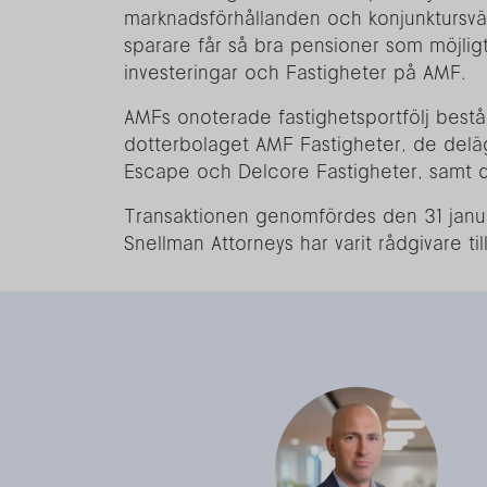
marknadsförhållanden och konjunktursvän
sparare får så bra pensioner som möjligt
investeringar och Fastigheter på AMF.
AMFs onoterade fastighetsportfölj bestå
dotterbolaget AMF Fastigheter, de delä
Escape och Delcore Fastigheter, samt de
Transaktionen genomfördes den 31 jan
Snellman Attorneys har varit rådgivare til