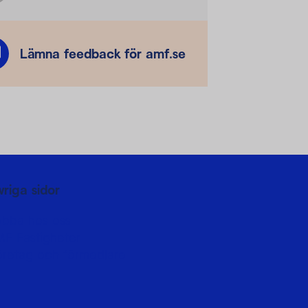
Lämna feedback för amf.se
vriga sidor
obba hos oss
MF Fastigheter
öretag och förmedlare