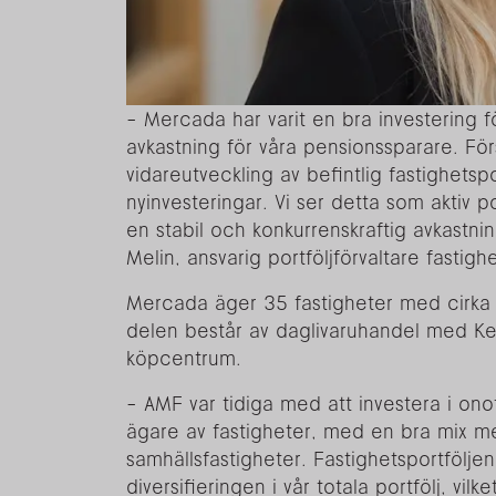
- Mercada har varit en bra investering f
avkastning för våra pensionssparare. För
vidareutveckling av befintlig fastighetsp
nyinvesteringar. Vi ser detta som aktiv p
en stabil och konkurrenskraftig avkastnin
Melin, ansvarig portföljförvaltare fastig
Mercada äger 35 fastigheter med cirka 2
delen består av daglivaruhandel med Ke
köpcentrum.
- AMF var tidiga med att investera i ono
ägare av fastigheter, med en bra mix me
samhällsfastigheter. Fastighetsportföljen 
diversifieringen i vår totala portfölj, vilket