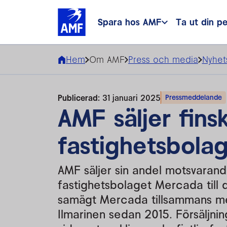
Spara hos AMF
Ta ut din p
Hem
Om AMF
Press och media
Nyhet
Publicerad:
31 januari 2025
Pressmeddelande
AMF säljer fins
fastighetsbola
AMF säljer sin andel motsvarand
fastighetsbolaget Mercada till
samägt Mercada tillsammans me
Ilmarinen sedan 2015. Försäljni