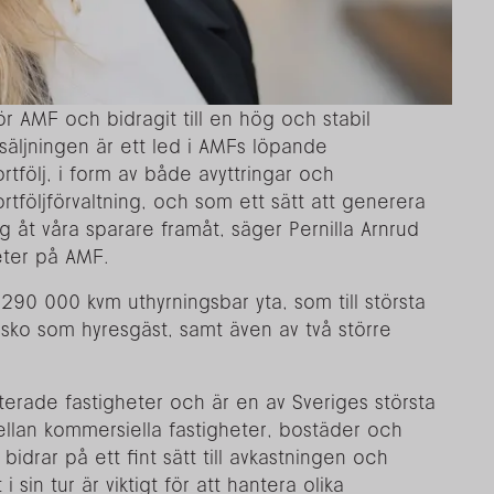
ör AMF och bidragit till en hög och stabil
säljningen är ett led i AMFs löpande
ortfölj, i form av både avyttringar och
ortföljförvaltning, och som ett sätt att generera
g åt våra sparare framåt, säger Pernilla Arnrud
heter på AMF.
90 000 kvm uthyrningsbar yta, som till största
sko som hyresgäst, samt även av två större
terade fastigheter och är en av Sveriges största
llan kommersiella fastigheter, bostäder och
bidrar på ett fint sätt till avkastningen och
 i sin tur är viktigt för att hantera olika