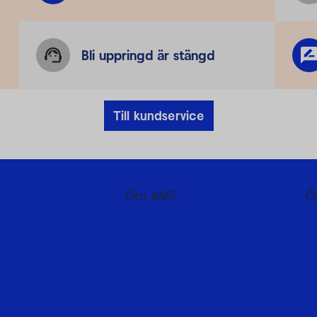
Bli uppringd är stängd
Till kundservice
Om AMF
Ö
d och kurser
Hållbarhet
J
 - så sparar du i
Press och media
A
In English
F
er i fondförsäkring