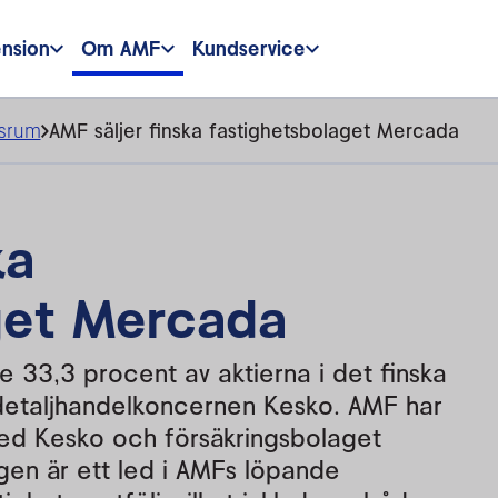
ension
Om AMF
Kundservice
srum
AMF säljer finska fastighetsbolaget Mercada
ka
get Mercada
e 33,3 procent av aktierna i det finska
 detaljhandelkoncernen Kesko. AMF har
d Kesko och försäkringsbolaget
ngen är ett led i AMFs löpande