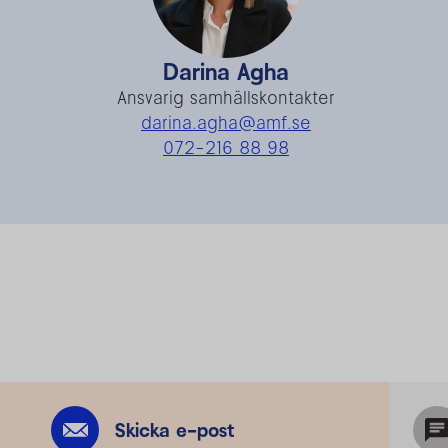
Darina Agha
Ansvarig samhällskontakter
darina.agha@amf.se
072-216 88 98
Skicka e-post