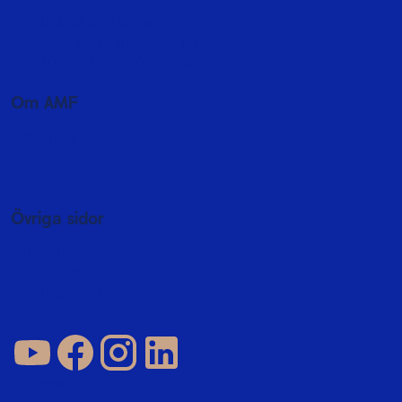
Fondutbud och kurser
Fondspara - så sparar du i fonder
Byta fonder i fondförsäkring
Om AMF
Hållbarhet
Press och media
In English
Övriga sidor
Jobba hos oss
AMF Fastigheter
Företag och förmedlare
Cookies