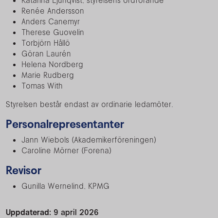
Katarina Ljunqvist, styrelsens ordförande
Renée Andersson
Anders Canemyr
Therese Guovelin
Torbjörn Hållö
Göran Laurén
Helena Nordberg
Marie Rudberg
Tomas With
Styrelsen består endast av ordinarie ledamöter.
Personalrepresentanter
Jann Wiebols (Akademikerföreningen)
Caroline Mörner (Forena)
Revisor
Gunilla Wernelind, KPMG
Uppdaterad:
9 april 2026