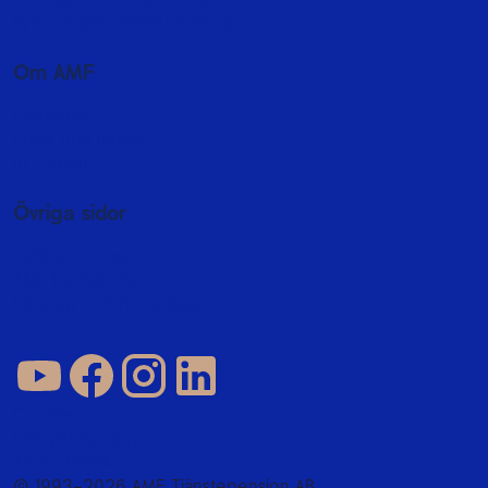
Byta fonder i fondförsäkring
Om AMF
Hållbarhet
Press och media
In English
Övriga sidor
Jobba hos oss
AMF Fastigheter
Företag och förmedlare
Cookies
Integritetspolicy
Användarvillkor
© 1993–2026 AMF Tjänstepension AB